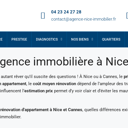
04 23 24 27 28
contact@agence-nice-immobilier.fr
RE
PRESTIGE
DIAGNOSTICS
NOS BIENS
QUARTIERS
ence immobilière à Nice 
t autant rêver qu’il suscite des questions ! À Nice ou à Cannes, le
pr
n appartement
, le
coût moyen rénovation
dépend de l’ampleur des tra
nfluencent l’
estimation prix
permet d’y voir clair et d’éviter les mau
e rénovation d’appartement à Nice et Cannes
, quelles différences ex
 immobilier.