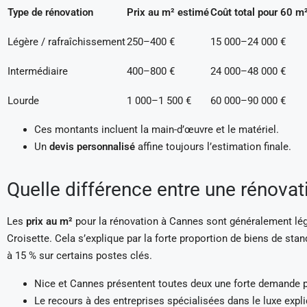
Type de rénovation
Prix au m² estimé
Coût total pour 60 m
Légère / rafraîchissement
250–400 €
15 000–24 000 €
Intermédiaire
400–800 €
24 000–48 000 €
Lourde
1 000–1 500 €
60 000–90 000 €
Ces montants incluent la main-d’œuvre et le matériel.
Un
devis personnalisé
affine toujours l’estimation finale.
Quelle différence entre une rénovat
Les
prix au m²
pour la rénovation à Cannes sont généralement légè
Croisette. Cela s’explique par la forte proportion de biens de sta
à 15 % sur certains postes clés.
Nice et Cannes présentent toutes deux une forte demande 
Le recours à des entreprises spécialisées dans le luxe expliq