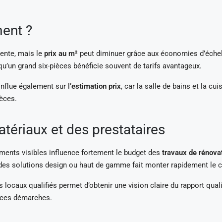
ment ?
mente, mais le
prix au m²
peut diminuer grâce aux économies d’échelle
qu’un grand six-pièces bénéficie souvent de tarifs avantageux.
influe également sur l’
estimation prix
, car la salle de bains et la 
ièces.
tériaux et des prestataires
éments visibles influence fortement le budget des
travaux de rénova
r des solutions design ou haut de gamme fait monter rapidement le c
s locaux qualifiés permet d’obtenir une vision claire du rapport qua
 ces démarches.