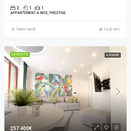
2
1
1
APPARTEMENT À NICE, PRESTIGE
Yoann Haslé
il y a2 ans
EN VEDETTE
A VENDRE
257 400€