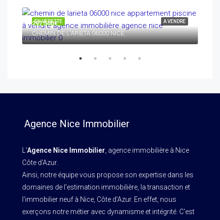
RUE
NDRE
EN VEDETTE
A VENDRE
EN 
297 500€
CHEMIN DE L'ARIETA 06000 NICE
Agence Nice Immobilier
L'
Agence Nice Immobilier
, agence immobilière à Nice
Côte d'Azur.
Ainsi, notre équipe vous propose son expertise dans les
domaines de l'estimation immobilière, la transaction et
l'immobilier neuf à Nice, Côte d'Azur. En effet, nous
exerçons notre métier avec dynamisme et intégrité. C'est