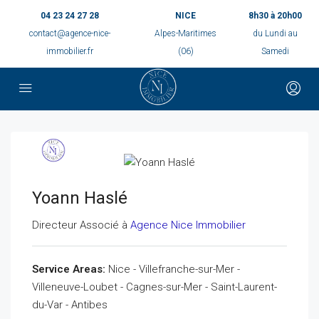
04 23 24 27 28
NICE
8h30 à 20h00
contact@agence-nice-
Alpes-Maritimes
du Lundi au
immobilier.fr
(06)
Samedi
Yoann Haslé
Directeur Associé à
Agence Nice Immobilier
Service Areas:
Nice - Villefranche-sur-Mer -
Villeneuve-Loubet - Cagnes-sur-Mer - Saint-Laurent-
du-Var - Antibes