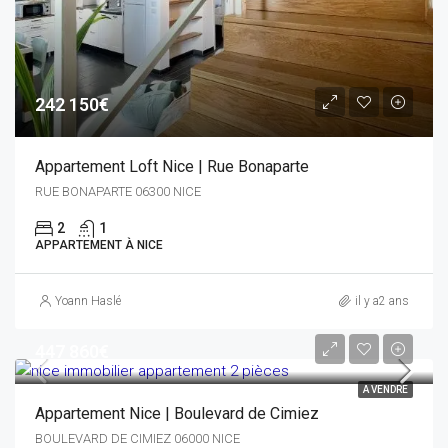
242 150€
Appartement Loft Nice | Rue Bonaparte
RUE BONAPARTE 06300 NICE
2
1
APPARTEMENT À NICE
Yoann Haslé
il y a2 ans
447 860€
A VENDRE
Appartement Nice | Boulevard de Cimiez
BOULEVARD DE CIMIEZ 06000 NICE