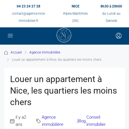
04 23 24 27 28
NICE
8h30 à 20h00
contact@agence-nice-
Alpes-Maritimes
du Lundi au
immobilier.fr
(06)
Samedi
Accueil
Agence immobilière
Louer un appartement à Nice, les quartiers les moins chers
Louer un appartement à
Nice, les quartiers les moins
chers
il y a2
Agence
Conseil
,
Blog
,
ans
immobilière
immobilier