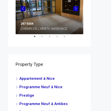
297 500€
445 640€
00 NICE
CHEMIN DE L'ARIETA 06000 NICE
RUE DEFLY 0600
Property Type
Appartement à Nice
Programme Neuf à Nice
Prestige
Programme Neuf à Antibes