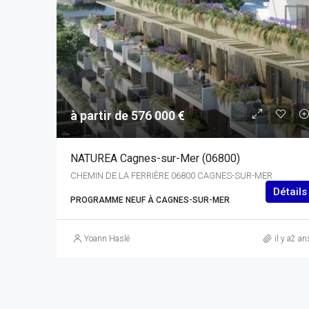
à partir de 576 000 €
NATUREA Cagnes-sur-Mer (06800)
CHEMIN DE LA FERRIÈRE 06800 CAGNES-SUR-MER
Détails
PROGRAMME NEUF À CAGNES-SUR-MER
Yoann Haslé
il y a2 an