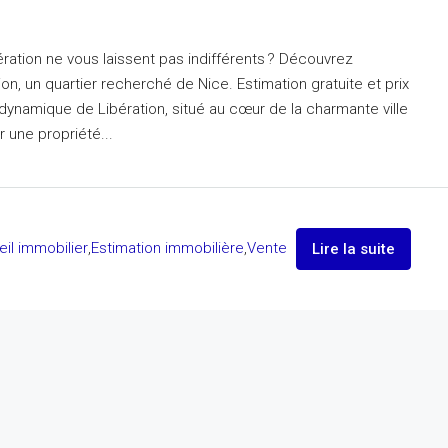
bération ne vous laissent pas indifférents ? Découvrez
tion, un quartier recherché de Nice. Estimation gratuite et prix
 dynamique de Libération, situé au cœur de la charmante ville
 une propriété...
il immobilier
,
Estimation immobilière
,
Vente
Lire la suite