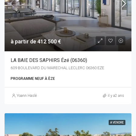
à partir de 412 500 €
LA BAIE DES SAPHIRS Ézé (06360)
609 BOULEVARD DU MARECHAL LECLERC 06360 EZE
PROGRAMME NEUF À ÈZE
Yoann Haslé
il y a2 ans
A VENDRE