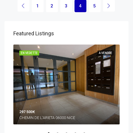
1
2
3
4
5
Featured Listings
NDRE
EN VEDETTE
A VENDRE
EN 
297 500€
445
CHEMIN DE L'ARIETA 06000 NICE
RUE