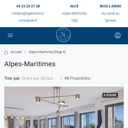
04 23 24 27 28
NICE
8h30 à 20h00
contact@agence-nice-
Alpes-Maritimes
du Lundi au
immobilier.fr
(06)
Samedi
Accueil
Alpes-Maritimes
(Page 4)
Alpes-Maritimes
Trier par:
48 Propriétés
Ordre par défaut
A VENDRE