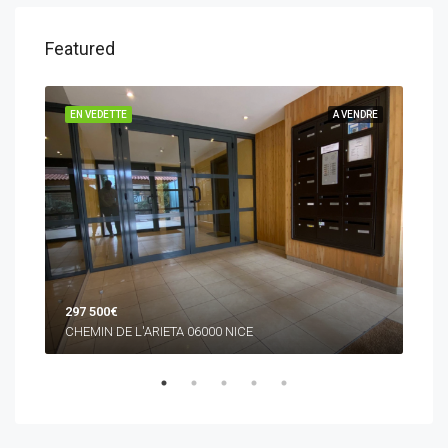
Featured
NDRE
EN VEDETTE
A VENDRE
EN 
297 500€
445
CHEMIN DE L'ARIETA 06000 NICE
RUE