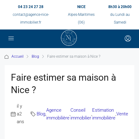
04 23 24 27 28
NICE
8h30 à 20h00
contact@agence-nice-
Alpes-Maritimes
du Lundi au
immobilier.fr
(06)
Samedi
Accueil
Blog
Faire estimer sa maison à Nice ?
Faire estimer sa maison à
Nice ?
il y
Agence
Conseil
Estimation
a2
Blog
,
,
,
,
Vente
immobilière
immobilier
immobilière
ans