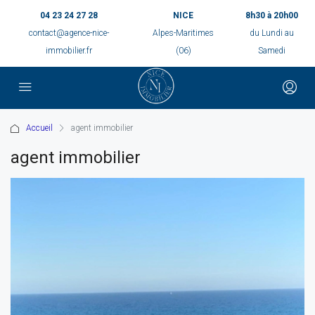
04 23 24 27 28
NICE
8h30 à 20h00
contact@agence-nice-
Alpes-Maritimes
du Lundi au
immobilier.fr
(06)
Samedi
Accueil
agent immobilier
agent immobilier