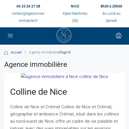
04 23 24 27 28
NICE
8h30 à 20h00
contact@agence-nice-
Alpes-Maritimes
du Lundi au
immobilier.fr
(06)
Samedi
Accueil
Agence immobilière
(Page 9)
Agence immobilière
Colline de Nice
Colline de Nice et Crémat Colline de Nice et Crémat,
géographie et ambiance Crémat, situé dans les collines
au nord-ouest de Nice, offre un cadre de vie paisible et
naturel, avec des vues imprenables sur les environs.