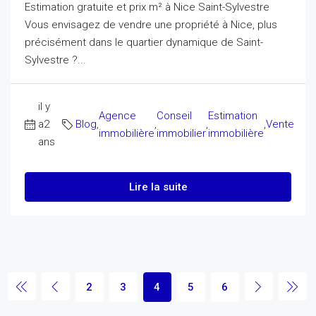
Estimation gratuite et prix m² à Nice Saint-Sylvestre
Vous envisagez de vendre une propriété à Nice, plus
précisément dans le quartier dynamique de Saint-
Sylvestre ?...
il y
Agence
Conseil
Estimation
a2
Blog
,
,
,
,
Vente
immobilière
immobilier
immobilière
ans
Lire la suite
2
3
4
5
6