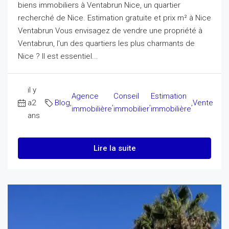
biens immobiliers à Ventabrun Nice, un quartier
recherché de Nice. Estimation gratuite et prix m² à Nice
Ventabrun Vous envisagez de vendre une propriété à
Ventabrun, l'un des quartiers les plus charmants de
Nice ? Il est essentiel...
il y
Agence
Conseil
Estimation
a2
Blog
,
,
,
,
Vente
immobilière
immobilier
immobilière
ans
Lire la suite