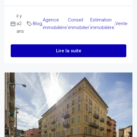
il y
Agence
Conseil
Estimation
a2
Blog
,
,
,
,
Vente
immobilière
immobilier
immobilière
ans
Lire la suite