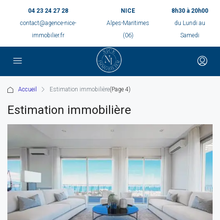
04 23 24 27 28
NICE
8h30 à 20h00
contact@agence-nice-
Alpes-Maritimes
du Lundi au
immobilier.fr
(06)
Samedi
Accueil
Estimation immobilière
(Page 4)
Estimation immobilière