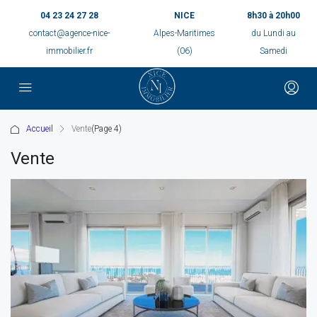
04 23 24 27 28
NICE
8h30 à 20h00
contact@agence-nice-
Alpes-Maritimes
du Lundi au
immobilier.fr
(06)
Samedi
Accueil
Vente
(Page 4)
Vente