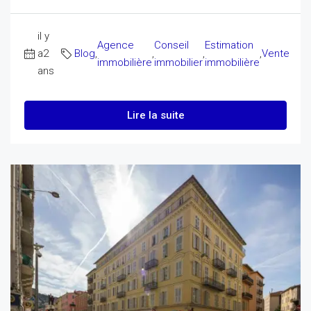
il y
Agence
Conseil
Estimation
a2
Blog
,
,
,
,
Vente
immobilière
immobilier
immobilière
ans
Lire la suite